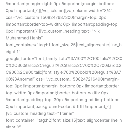
!important;margin-right: 0px !important;margin-bottom:
0px !important;}”][/vc_column][vc_column width=”3/4″
css=”.vc_custom_1508247687300{margin-top: 0px
!important;border-top-width: 0px !important;padding-top:
0px !important;}”][vc_custom_heading text=”Nik
Muhammad Hanis”
font_container=”tag:h1|font_size:25|text_align:center|line_h
eight:1″
google_fonts=”font_family:Lato%3A100%2C100italic%2C30
0%2C300italic%2Cregular%2Citalic%2C700%2C700italic%2
C900%2C900italic|font_style:700%20bold%20regular%3A7
00%3Anormal” css=”.vc_custom_1508247216490{margin-
top: 0px !important;margin-bottom: 0px !important;border-
top-width: 0px !important;border-bottom-width: 0px
!important;padding-top: 30px !important;padding-bottom:
0px !important;background-color: #ffffff !important;}”]
[vc_custom_heading text=”Trainer”
font_container=”tag:h2|font_size:15|text_align:center|line_h
eight:0″