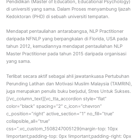
Pendidikan (Master of Education, Educational Psychology)
di universiti yang sama. Dalam Proses menyambung Ijazah
Kedoktoran (PHD) di sebuah universiti tempatan.
Mendapat pentauliahan antarabangsa, NLP Practitioner
daripada NFNLP yang berpangkalan di Florida, USA pada
tahun 2012, kemudiannya mendapat pentauliahan NLP
Master Practitioner pada tahun 2015 daripada organisasi
yang sama.
Terlibat secara aktif sebagai ahli jawatankuasa Pertubuhan
Perunding Latihan dan Motivasi Muslim Malaysia (TAMRIN),
juga merupakan penulis buku berjudul, Stres Untuk Sukses.
[/vc_column_text][vc_tta_accordion style=”flat”
color=”black” spacing=”2″ c_icon=”chevron”
c_position=”right” active_section=”1″ no_fill=”true”
collapsible_all=”true”
css=”.vc_custom_1508247005129{margin-top: 10px
!important;padding-top: 0px !important;padding-right: 0px