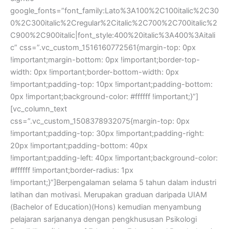
google_fonts=”font_family:Lato%3A100%2C100italic%2C30
0%2C300italic%2Cregular%2Citalic%2C700%2C700italic%2
C900%2C900italic|font_style:400%20italic%3A400%3Aitali
c” css=”.vc_custom_1516160772561{margin-top: 0px
!important;margin-bottom: 0px !important;border-top-
width: 0px !important;border-bottom-width: 0px
!important;padding-top: 10px !important;padding-bottom:
0px !important;background-color: #ffffff !important;}”]
[vc_column_text
css=”.vc_custom_1508378932075{margin-top: 0px
!important;padding-top: 30px !important;padding-right:
20px !important;padding-bottom: 40px
!important;padding-left: 40px !important;background-color:
#ffffff !important;border-radius: 1px
!important;}”]Berpengalaman selama 5 tahun dalam industri
latihan dan motivasi. Merupakan graduan daripada UIAM
(Bachelor of Education)(Hons) kemudian menyambung
pelajaran sarjananya dengan pengkhususan Psikologi