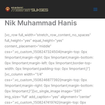
Skip
to
content
Nik Muhammad Hanis
[vc_row full_width=”stretch_row_content_no_spaces”
full_height=”yes” equal_height=”yes”
content_placement=”middle”
css=”.vc_custom_1508247324504{margin-top: 0px
!important;margin-right: 0px !important;margin-bottom:
0px !important;margin-left: 0px !important;border-top-
width: 0px !important;padding-top: 0px !important;}”]
[vc_column width=”1/4″
css=”.vc_custom_1508246877392{margin-top: 0px
!important;margin-right: 0px !important;margin-bottom:
0px !important;}”][vc_single_image image=”597″
img_size=”full” add_caption=”yes” alignment=”center”
css=”.vc_custom_1508247419742{margin-top: 0px